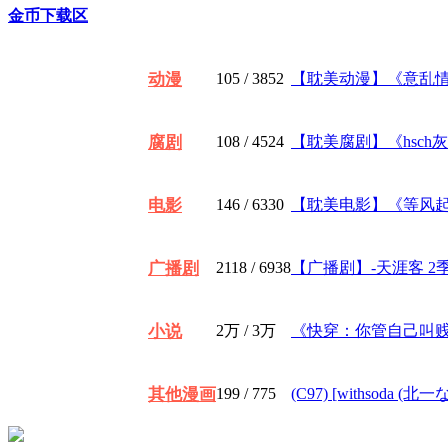
金币下载区
动漫
105
/ 3852
【耽美动漫】《意乱情迷-
腐剧
108
/ 4524
【耽美腐剧】《hsch灰色
电影
146
/ 6330
【耽美电影】《等风起》
广播剧
2118
/ 6938
【广播剧】-天涯客 2季全
小说
2万
/
3万
《快穿：你管自己叫贱攻
其他漫画
199
/ 775
(C97) [withsoda (北一な