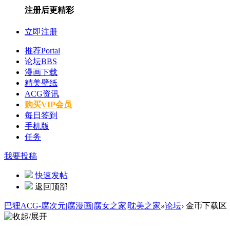
注册后更精彩
立即注册
推荐
Portal
论坛
BBS
漫画下载
精美壁纸
ACG资讯
购买VIP会员
每日签到
手机版
任务
我要投稿
快速发帖
返回顶部
巴狸ACG-腐次元|腐漫画|腐女之家|耽美之家
»
论坛
›
金币下载区