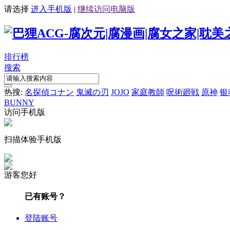
请选择
进入手机版
|
继续访问电脑版
排行榜
搜索
热搜:
名探偵コナン
鬼滅の刃
JOJO
家庭教師
呪術廻戦
原神
银
BUNNY
访问手机版
扫描体验手机版
游客您好
已有账号？
登陆账号