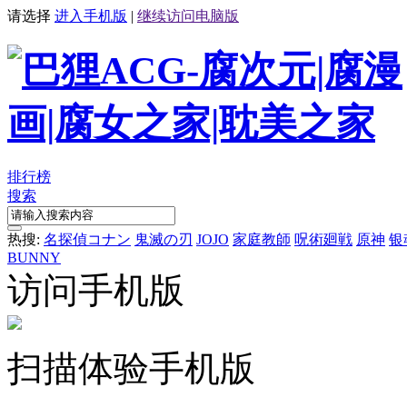
请选择
进入手机版
|
继续访问电脑版
排行榜
搜索
热搜:
名探偵コナン
鬼滅の刃
JOJO
家庭教師
呪術廻戦
原神
银
BUNNY
访问手机版
扫描体验手机版