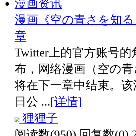
漫画资讯
漫画《空の青さを知る
章
Twitter上的官方账号
布，网络漫画（空の青
将在下一章中结束。该漫
日公 ...
[详情]
狸狸子
阅读数(950)
回复数(0)