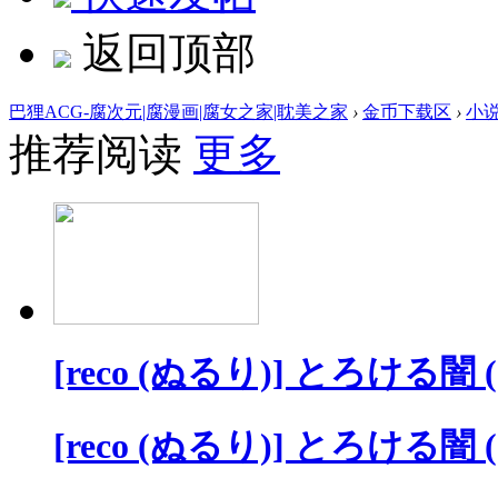
返回顶部
巴狸ACG-腐次元|腐漫画|腐女之家|耽美之家
›
金币下载区
›
小
推荐阅读
更多
[reco (ぬるり)] とろける
[reco (ぬるり)] とろける