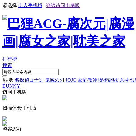
请选择
进入手机版
|
继续访问电脑版
排行榜
搜索
热搜:
名探偵コナン
鬼滅の刃
JOJO
家庭教師
呪術廻戦
原神
银
BUNNY
访问手机版
扫描体验手机版
游客您好