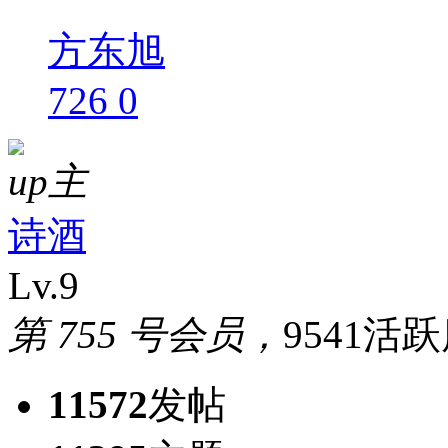
方东旭
726
0
up主
诗酒
Lv.9
第 755 号会员，
9541活
11572
发帖