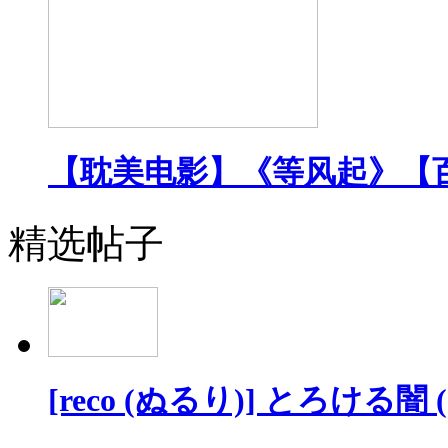
【耽美电影】《等风起》【
精选帖子
[reco (ぬるり)] とろける