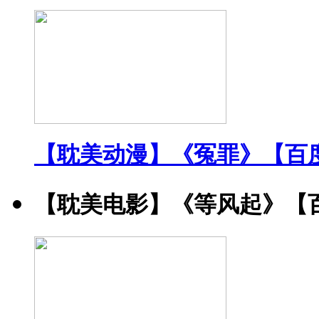
【耽美动漫】《冤罪》【百
【耽美电影】《等风起》【