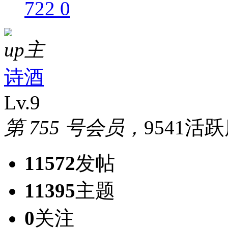
722
0
up主
诗酒
Lv.9
第 755 号会员，
9541活
11572
发帖
11395
主题
0
关注