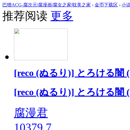
巴狸ACG-腐次元|腐漫画|腐女之家|耽美之家
›
金币下载区
›
小
推荐阅读
更多
[reco (ぬるり)] とろける
[reco (ぬるり)] とろける
腐漫君
10379
7