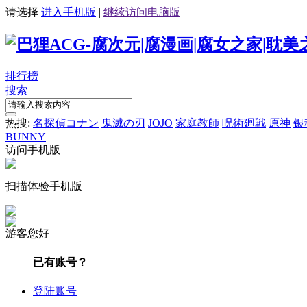
请选择
进入手机版
|
继续访问电脑版
排行榜
搜索
热搜:
名探偵コナン
鬼滅の刃
JOJO
家庭教師
呪術廻戦
原神
银
BUNNY
访问手机版
扫描体验手机版
游客您好
已有账号？
登陆账号