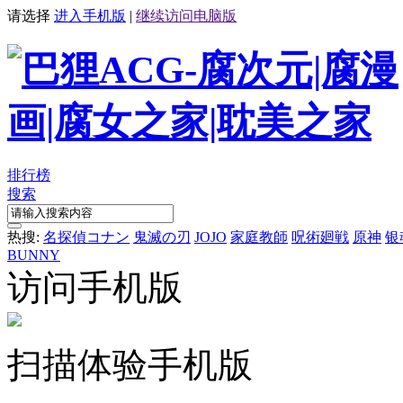
请选择
进入手机版
|
继续访问电脑版
排行榜
搜索
热搜:
名探偵コナン
鬼滅の刃
JOJO
家庭教師
呪術廻戦
原神
银
BUNNY
访问手机版
扫描体验手机版