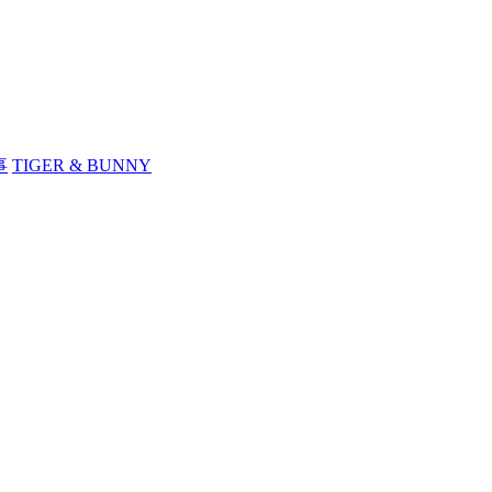
事
TIGER & BUNNY