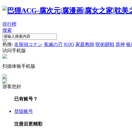
排行榜
搜索
热搜:
名探偵コナン
鬼滅の刃
JOJO
家庭教師
呪術廻戦
原神
银
访问手机版
扫描体验手机版
游客您好
已有账号？
登陆账号
注册后更精彩