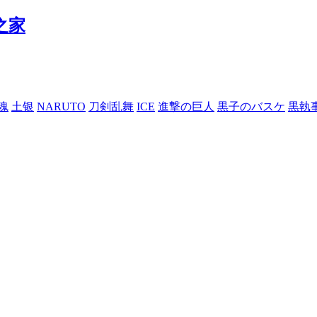
魂
土银
NARUTO
刀剣乱舞
ICE
進撃の巨人
黒子のバスケ
黒執