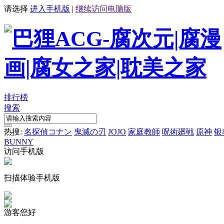
请选择
进入手机版
|
继续访问电脑版
排行榜
搜索
热搜:
名探偵コナン
鬼滅の刃
JOJO
家庭教師
呪術廻戦
原神
银
BUNNY
访问手机版
扫描体验手机版
游客您好