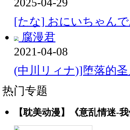
2025-04-29
[たな] おにいちゃんで
腐漫君
2021-04-08
(中川リィナ)]堕落的圣
热门专题
【耽美动漫】《意乱情迷-