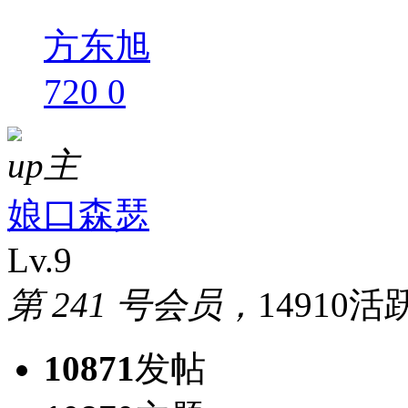
方东旭
720
0
up主
娘口森瑟
Lv.9
第 241 号会员，
14910活
10871
发帖