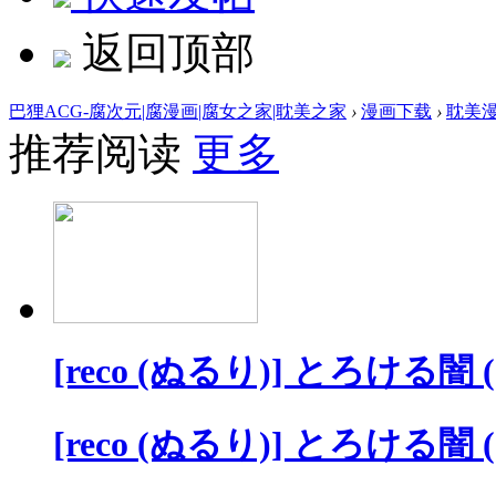
返回顶部
巴狸ACG-腐次元|腐漫画|腐女之家|耽美之家
›
漫画下载
›
耽美
推荐阅读
更多
[reco (ぬるり)] とろける
[reco (ぬるり)] とろける