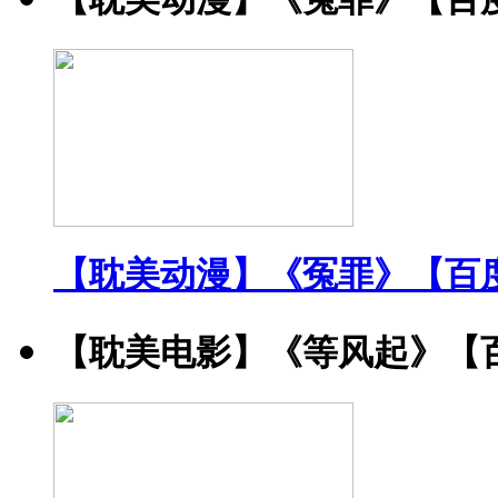
【耽美动漫】《冤罪》【百
【耽美电影】《等风起》【