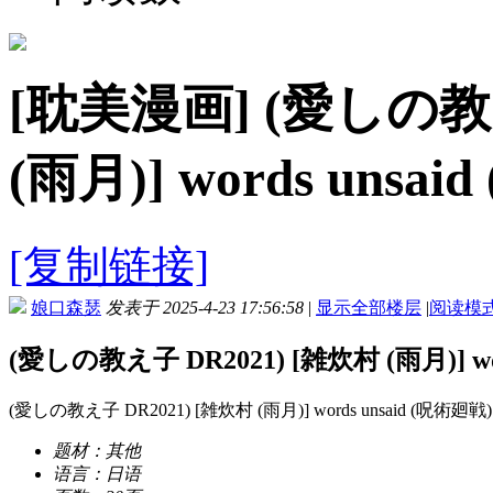
[耽美漫画]
(愛しの教え
(雨月)] words unsa
[复制链接]
娘口森瑟
发表于 2025-4-23 17:56:58
|
显示全部楼层
|
阅读模
(愛しの教え子 DR2021) [雑炊村 (雨月)] wor
(愛しの教え子 DR2021) [雑炊村 (雨月)] words unsaid (呪術廻戦)
题材：
其他
语言：
日语