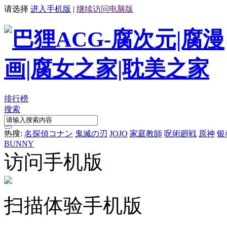
请选择
进入手机版
|
继续访问电脑版
排行榜
搜索
热搜:
名探偵コナン
鬼滅の刃
JOJO
家庭教師
呪術廻戦
原神
银
BUNNY
访问手机版
扫描体验手机版